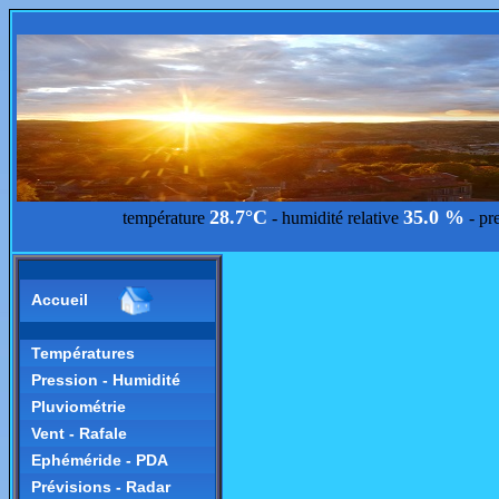
28.7°C
35.0 %
température
- humidité relative
- pr
Accueil
Températures
Pression - Humidité
Pluviométrie
Vent - Rafale
Ephéméride - PDA
Prévisions - Radar