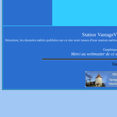
Station VantageV
Attention, les données météo publiées sur ce site sont issues d'une station météo 
Graphiques
Merci au webmaster de ce si
Te