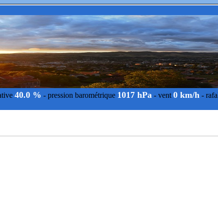
40.0 %
1017 hPa
0 km/h
ative
- pression barométrique
- vent
- raf