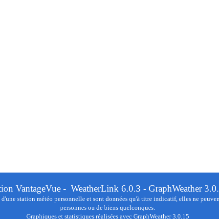
tion VantageVue - WeatherLink 6.0.3 - GraphWeather 3.0
 d'une station météo personnelle et sont données qu'à titre indicatif, elles ne peuven
personnes ou de biens quelconques.
Graphiques et statistiques réalisées avec
GraphWeather 3.0.15