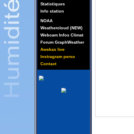
Statistiques
Info station
NOAA
Weathercloud (NEW)
Webcam Infos Climat
Forum GraphWeather
Awekas live
Instragram perso
Contact