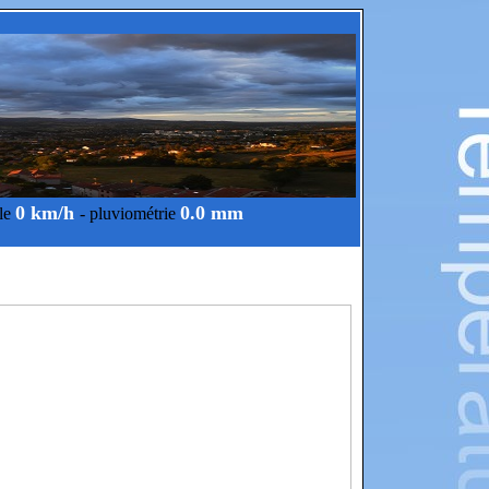
0 km/h
0.0 mm
ale
- pluviométrie