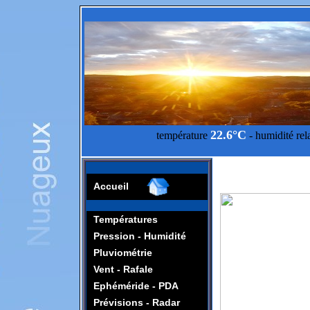
22.6°C
température
- humidité rel
Accueil
Températures
Pression - Humidité
Pluviométrie
Vent - Rafale
Ephéméride - PDA
Prévisions - Radar