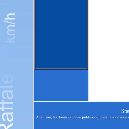
Sta
Attention, les données météo publiées sur ce site sont issues